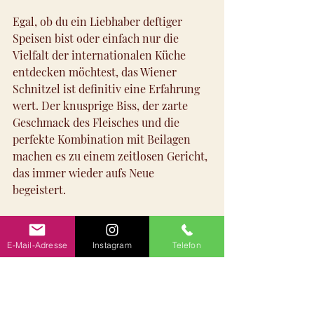
Egal, ob du ein Liebhaber deftiger 
Speisen bist oder einfach nur die 
Vielfalt der internationalen Küche 
entdecken möchtest, das Wiener 
Schnitzel ist definitiv eine Erfahrung 
wert. Der knusprige Biss, der zarte 
Geschmack des Fleisches und die 
perfekte Kombination mit Beilagen 
machen es zu einem zeitlosen Gericht, 
das immer wieder aufs Neue 
begeistert. 
Sound of "Wiener Schnitzel" ist 
demnächst buchbar. 
E-Mail-Adresse
Instagram
Telefon