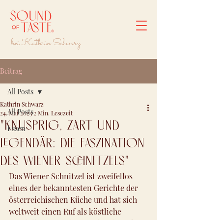
bei Kathrin Schwarz
Beitrag
All Posts
Kathrin Schwarz
All Posts
24. Mai 2023
2 Min. Lesezeit
"Knusprig, Zart und
Essen
Legendär: Die Faszination
des Wiener Schnitzels"
Das Wiener Schnitzel ist zweifellos 
eines der bekanntesten Gerichte der 
österreichischen Küche und hat sich 
weltweit einen Ruf als köstliche 