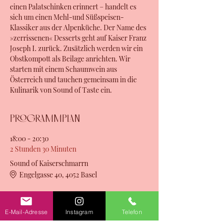
einen Palatschinken erinnert – handelt es 
sich um einen Mehl-und Süßspeisen-
Klassiker aus der Alpenküche. Der Name des 
»zerrissenen« Desserts geht auf Kaiser Franz 
Joseph I. zurück. Zusätzlich werden wir ein 
Obstkompott als Beilage anrichten. Wir 
starten mit einem Schaumwein aus 
Österreich und tauchen gemeinsam in die 
Kulinarik von Sound of Taste ein.
Programmplan
18:00 - 20:30
2 Stunden 30 Minuten
Sound of Kaiserschmarrn
Engelgasse 40, 4052 Basel
Alle ansehen
E-Mail-Adresse
Instagram
Telefon