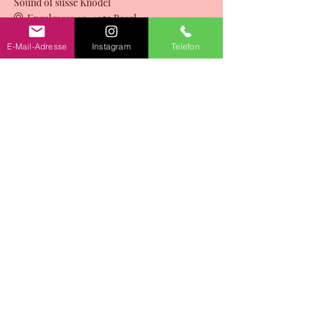
Sound of süsse Knödel
Engelgasse 40, 4052 Basel
E-Mail-Adresse
Instagram
Telefon
Alle ansehen
Tickets
Ausverkauft
Tickettyp
Sound of süsse Knödel
Preis
0,00 CHF
Diese Veranstaltung ist ausverkauft