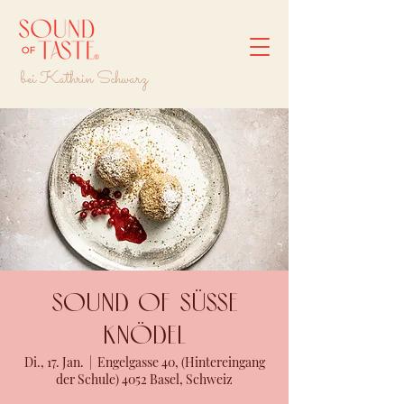
bei Kathrin Schwarz
Sound of süsse
Knödel
Di., 17. Jan.
  |  
Engelgasse 40, (Hintereingang
der Schule) 4052 Basel, Schweiz