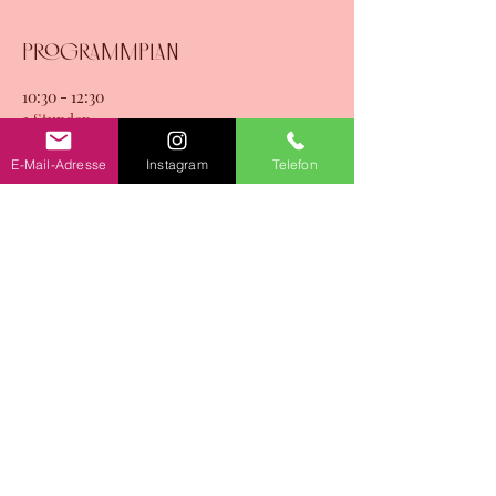
Programmplan
10:30 - 12:30
2 Stunden
Sound of Kaiserschmarrn
E-Mail-Adresse
Instagram
Telefon
Staldenhof 18, 6014 Luzern
Alle ansehen
Tickets
Verkauf beendet
Tickettyp
Sound of Kaiserschmarrn